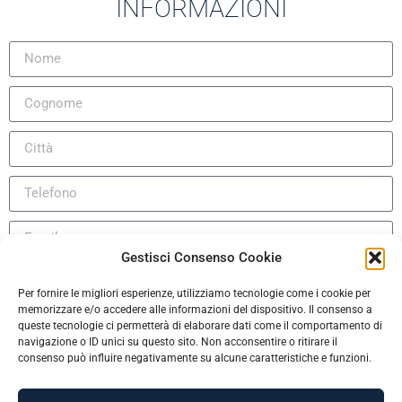
INFORMAZIONI
Gestisci Consenso Cookie
DICHIARAZIONE DI MANLEVA PER VISITA A BORDO E/O
Português (AO90)
Per fornire le migliori esperienze, utilizziamo tecnologie come i cookie per
PROVA A MARE
memorizzare e/o accedere alle informazioni del dispositivo. Il consenso a
Slovenščina
queste tecnologie ci permetterà di elaborare dati come il comportamento di
Il sottoscritto/a dichiara di essere stato edotto circa i rischi
navigazione o ID unici su questo sito. Non acconsentire o ritirare il
Hrvatski
consenso può influire negativamente su alcune caratteristiche e funzioni.
che comporta la visita e/o prova a mare e di manlevare la
Türkçe
nautica salpa da ogni responsabilità per danni a cose e/o