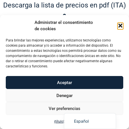
Descarga la lista de precios en pdf (ITA)
Administrar el consentimiento
de cookies
Descargar Lista de Precios en pdf
(ENG)
Para brindar las mejores experiencias, utilizamos tecnologías como
Português (AO90)
cookies para almacenar y/o acceder a información del dispositivo. El
consentimiento a estas tecnologías nos permitirá procesar datos como su
Slovenščina
comportamiento de navegación o identificaciones únicas en este sitio. No
dar o retirar el consentimiento puede afectar negativamente algunas
Hrvatski
características y funciones.
Encuentra más
Türkçe
Aceptar
Deutsch
Français
Denegar
English
Ver preferencias
Italiano
Español
{título}
{título}