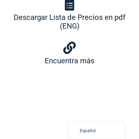
Descargar Lista de Precios en pdf
(ENG)
Português (AO90)
Slovenščina
Encuentra más
Hrvatski
Türkçe
Deutsch
Français
English
Italiano
Español