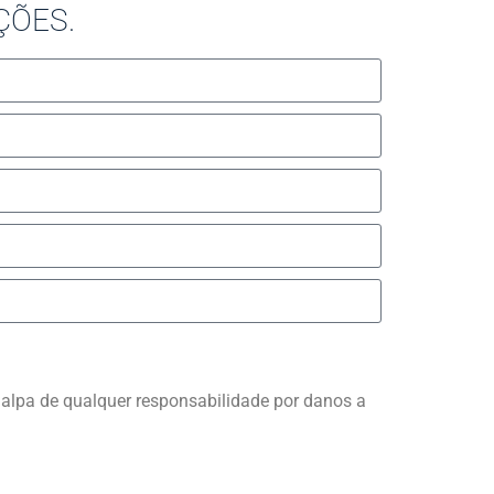
ÇÕES.
Slovenščina
Hrvatski
Türkçe
 Salpa de qualquer responsabilidade por danos a
Deutsch
Français