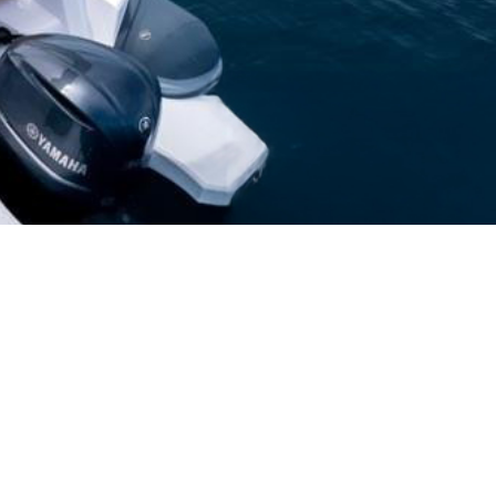
Slovenščina
Hrvatski
Türkçe
Deutsch
Français