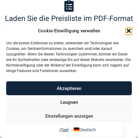
Laden Sie die Preisliste im PDF-Format
herunter (ITA)
Cookie-Einwilligung verwalten
Um die besten Erlebnisse zu bieten, verwenden wir Technologien wie
Português (AO90)
Cookies, um Geräteinformationen zu speichern und/oder darauf
Preisliste als PDF herunterladen (ENG)
zuzugreifen. Wenn Sie diesen Technologien zustimmen, können wir Daten
Slovenščina
wie Ihr Surfverhalten oder eindeutige IDs auf dieser Website verarbeiten. Die
Nichteinwilligung oder der Widerruf der Einwilligung kann sich negativ auf
Hrvatski
einige Features und Funktionen auswirken.
Türkçe
Akzeptieren
Finden Sie mehr
Français
Español
Leugnen
English
Einstellungen anzeigen
Italiano
Deutsch
{Titel}
{Titel}