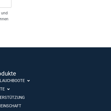
r und
önnen
odukte
Português (AO90)
LAUCHBOOTE
Slovenščina
TE
Hrvatski
ERSTÜTZUNG
Türkçe
EINSCHAFT
Français