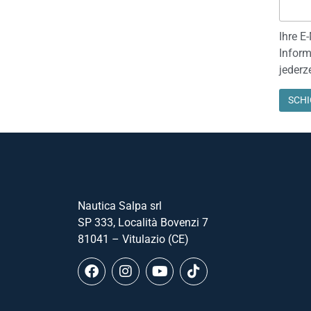
Ihre E
Inform
jederz
Nautica Salpa srl
SP 333, Località Bovenzi 7
81041 – Vitulazio (CE)