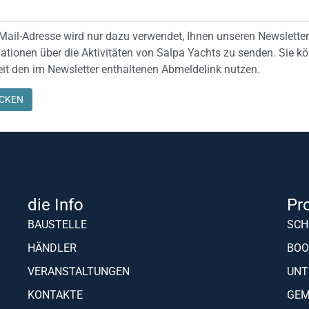
-Mail-Adresse wird nur dazu verwendet, Ihnen unseren Newslette
ationen über die Aktivitäten von Salpa Yachts zu senden. Sie k
eit den im Newsletter enthaltenen Abmeldelink nutzen.
die Info
Pr
BAUSTELLE
SCH
HÄNDLER
BOO
VERANSTALTUNGEN
UNT
KONTAKTE
GEM