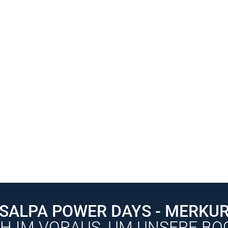
SALPA POWER DAYS - MERKU
ICH IM VORAUS, UM UNSERE B