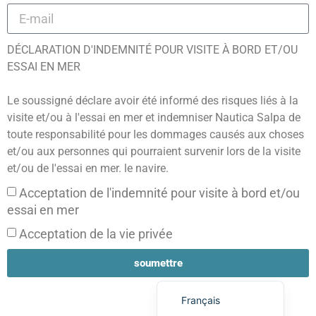
DÉCLARATION D'INDEMNITÉ POUR VISITE À BORD ET/OU
ESSAI EN MER
Le soussigné déclare avoir été informé des risques liés à la
Português (AO90)
visite et/ou à l'essai en mer et indemniser Nautica Salpa de
toute responsabilité pour les dommages causés aux choses
Slovenščina
et/ou aux personnes qui pourraient survenir lors de la visite
Hrvatski
et/ou de l'essai en mer. le navire.
Türkçe
Acceptation de l'indemnité pour visite à bord et/ou
Deutsch
essai en mer
Español
Acceptation de la vie privée
English
soumettre
Italiano
Français