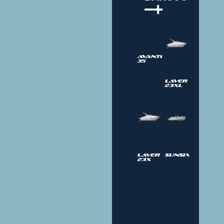
Avantgarde
35
Laver
23XL
Laver
SUNSIX
23X