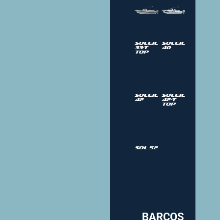
Soleil
Soleil
33-T
40
Top
Soleil
Soleil
42
42-T
Top
sol 52
BARCOS