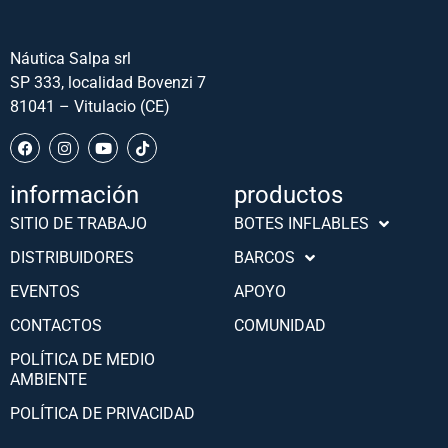
Náutica Salpa srl
SP 333, localidad Bovenzi 7
81041 – Vitulacio (CE)
información
productos
SITIO DE TRABAJO
BOTES INFLABLES
Português (AO90)
DISTRIBUIDORES
BARCOS
Slovenščina
EVENTOS
APOYO
Hrvatski
CONTACTOS
COMUNIDAD
Türkçe
POLÍTICA DE MEDIO
Deutsch
AMBIENTE
Français
POLÍTICA DE PRIVACIDAD
English