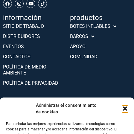
información
productos
SITIO DE TRABAJO
BOTES INFLABLES
DISTRIBUIDORES
BARCOS
EVENTOS
APOYO
CONTACTOS
COMUNIDAD
POLÍTICA DE MEDIO
AMBIENTE
POLÍTICA DE PRIVACIDAD
Administrar el consentimiento
© 2026 Nautica Salpa srl a socio unico - P.iva IT04538020639
de cookies
Para brindar las mejores experiencias, utilizamos tecnologías como
Português (AO90)
cookies para almacenar y/o acceder a información del dispositivo. El