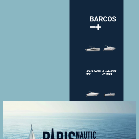
BARCOS
Avantgarde
Laver
35
23XL
Laver
SUNSIX
23X