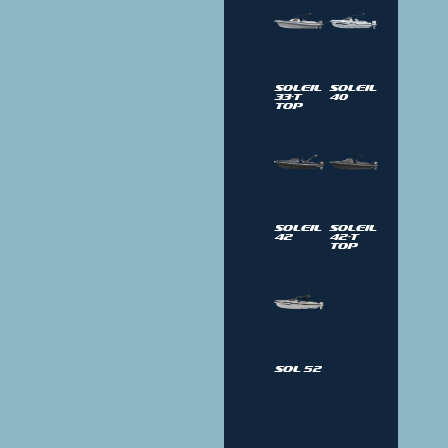
Soleil
Soleil
33-T
40
Top
Soleil
Soleil
42
42-T
Top
sol 52