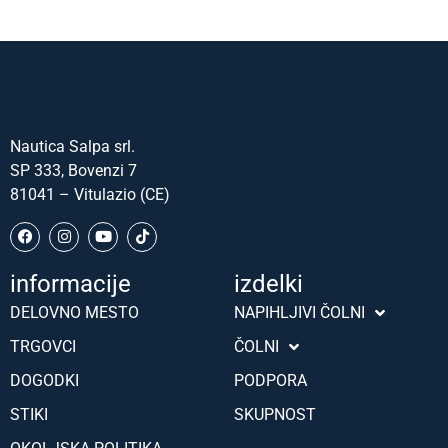
Nautica Salpa srl.
SP 333, Bovenzi 7
81041 – Vitulazio (CE)
informacije
izdelki
Português (AO90)
DELOVNO MESTO
NAPIHLJIVI ČOLNI
Hrvatski
TRGOVCI
ČOLNI
Türkçe
DOGODKI
PODPORA
Deutsch
STIKI
SKUPNOST
Français