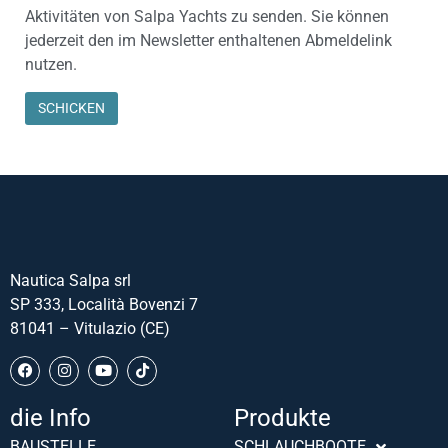
Aktivitäten von Salpa Yachts zu senden. Sie können
jederzeit den im Newsletter enthaltenen Abmeldelink
nutzen.
Nautica Salpa srl
SP 333, Località Bovenzi 7
81041 – Vitulazio (CE)
die Info
Produkte
Português (AO90)
BAUSTELLE
SCHLAUCHBOOTE