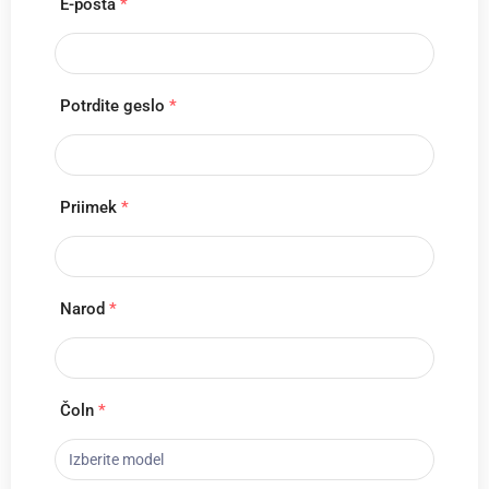
E-pošta
*
Potrdite geslo
*
Priimek
*
Narod
*
Čoln
*