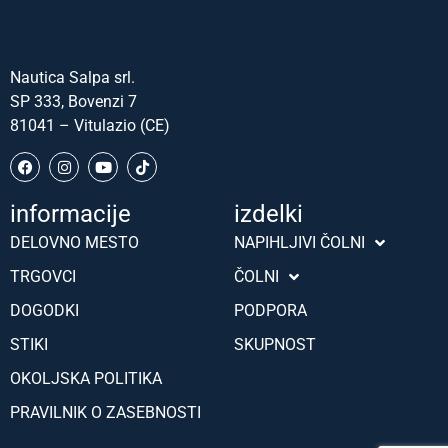
Nautica Salpa srl.
SP 333, Bovenzi 7
81041 – Vitulazio (CE)
informacije
izdelki
Português (AO90)
DELOVNO MESTO
NAPIHLJIVI ČOLNI
Hrvatski
TRGOVCI
ČOLNI
Türkçe
DOGODKI
PODPORA
Deutsch
STIKI
SKUPNOST
Français
OKOLJSKA POLITIKA
Español
PRAVILNIK O ZASEBNOSTI
English