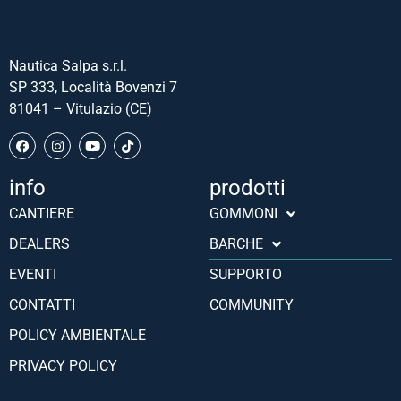
Nautica Salpa s.r.l.
SP 333, Località Bovenzi 7
81041 – Vitulazio (CE)
info
prodotti
Português (AO90)
CANTIERE
GOMMONI
Slovenščina
DEALERS
BARCHE
Hrvatski
EVENTI
SUPPORTO
Türkçe
CONTATTI
COMMUNITY
Deutsch
POLICY AMBIENTALE
Français
PRIVACY POLICY
Español