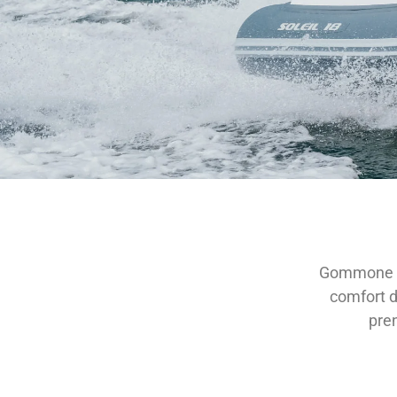
Gommone mo
comfort de
pren