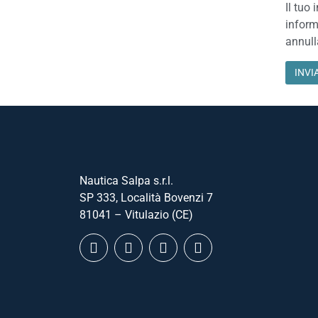
Il tuo 
inform
annull
Nautica Salpa s.r.l.
SP 333, Località Bovenzi 7
81041 – Vitulazio (CE)