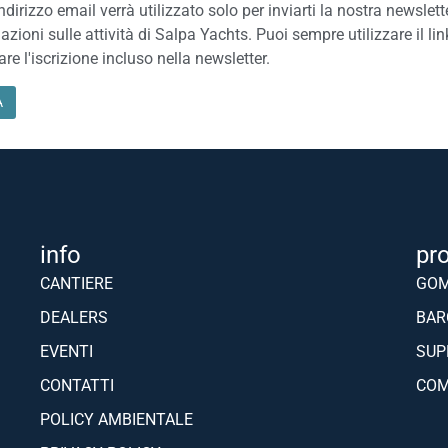
indirizzo email verrà utilizzato solo per inviarti la nostra newslett
azioni sulle attività di Salpa Yachts. Puoi sempre utilizzare il lin
are l'iscrizione incluso nella newsletter.
info
pr
CANTIERE
GO
DEALERS
BAR
EVENTI
SUP
CONTATTI
COM
POLICY AMBIENTALE