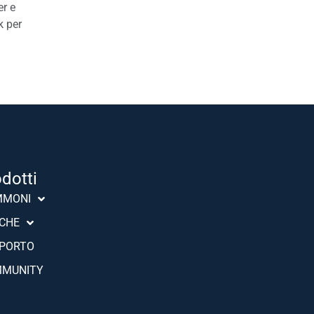
er e
k per
odotti
Português (AO90)
MMONI
Slovenščina
CHE
Hrvatski
PORTO
Türkçe
MUNITY
Deutsch
Français