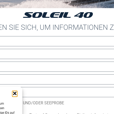
SOLEIL 40
EN SIE SICH, UM INFORMATIONEN 
H AN BORD UND/ODER SEEPROBE
 um
esen
ige IDs auf