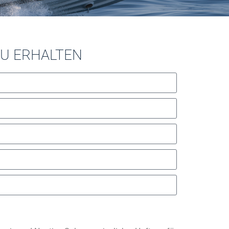
ZU ERHALTEN
Português (AO90)
Slovenščina
Hrvatski
Türkçe