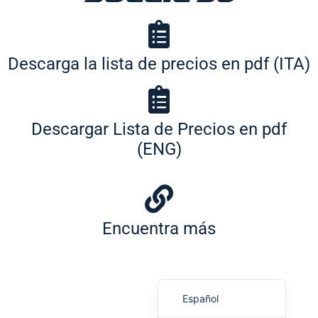
Descarga la lista de precios en pdf (ITA)
Português (AO90)
Descargar Lista de Precios en pdf
Slovenščina
(ENG)
Hrvatski
Türkçe
Deutsch
Encuentra más
Français
English
Italiano
Español