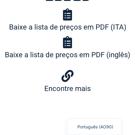
Baixe a lista de preços em PDF (ITA)
Slovenščina
Baixe a lista de preços em PDF (inglês)
Hrvatski
Türkçe
Deutsch
Français
Encontre mais
Español
English
Italiano
Português (AO90)