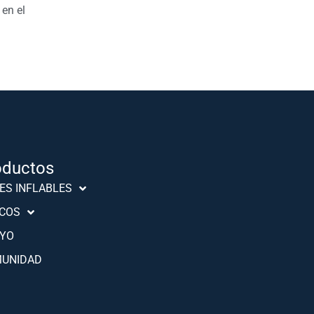
 en el
oductos
Português (AO90)
ES INFLABLES
Slovenščina
COS
Hrvatski
YO
Türkçe
UNIDAD
Deutsch
Français