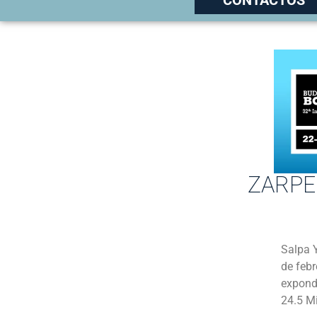
ZARPE
Salpa Y
de febr
expondr
24.5 Mi