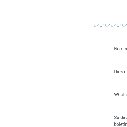
Nombre
Direcc
Whats
Su dir
boletí