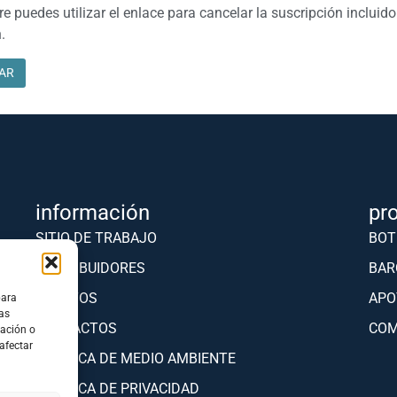
e puedes utilizar el enlace para cancelar la suscripción incluido
.
información
pr
SITIO DE TRABAJO
BOT
DISTRIBUIDORES
BAR
EVENTOS
APO
para
as
CONTACTOS
COM
ación o
 afectar
POLÍTICA DE MEDIO AMBIENTE
POLÍTICA DE PRIVACIDAD