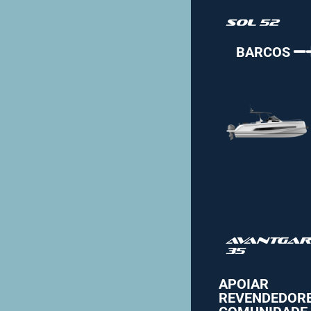
Sol 52
BARCOS
Avantgar
35
APOIAR
REVENDEDOR