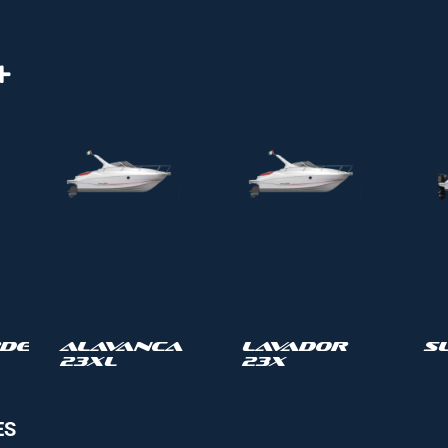
de
Alavanca
Lavador
S
23XL
23X
ES