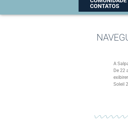
COMUNIDADE
CONTATOS
NAVEGU
A Salp
De 22 a
exibire
Soleil 