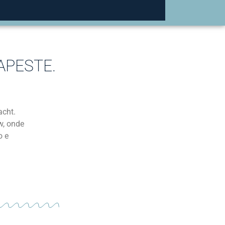
APESTE.
acht.
w, onde
o e