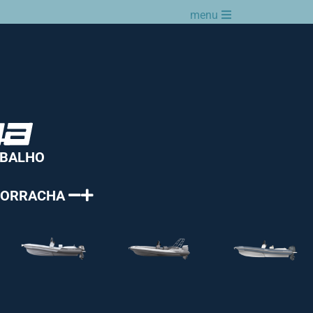
menu
ABALHO
 BORRACHA