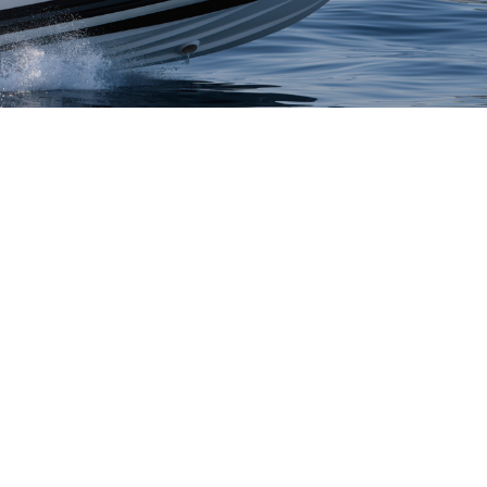
Português (AO90)
Slovenščina
Hrvatski
Türkçe
Deutsch