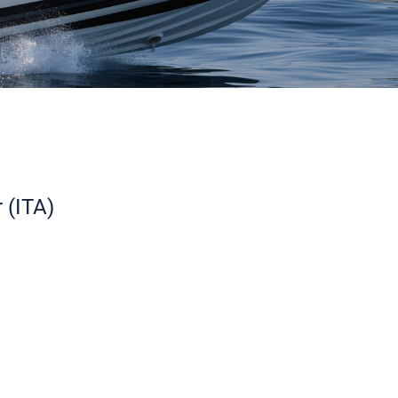
 (ITA)
Português (AO90)
Slovenščina
Hrvatski
Türkçe
Français