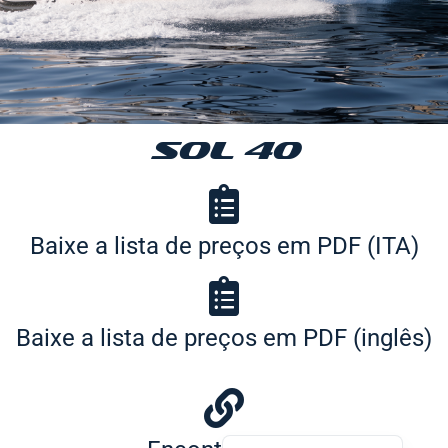
SOL 40
Slovenščina
Hrvatski
Baixe a lista de preços em PDF (ITA)
Türkçe
Deutsch
Français
Baixe a lista de preços em PDF (inglês)
Español
English
Italiano