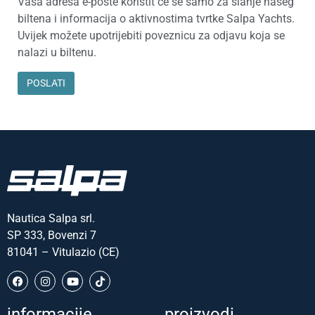
Vaša adresa e-pošte koristit će se samo za slanje našeg
biltena i informacija o aktivnostima tvrtke Salpa Yachts.
Uvijek možete upotrijebiti poveznicu za odjavu koja se
nalazi u biltenu.
Nautica Salpa srl.
SP 333, Bovenzi 7
81041 – Vitulazio (CE)
informacije
proizvodi