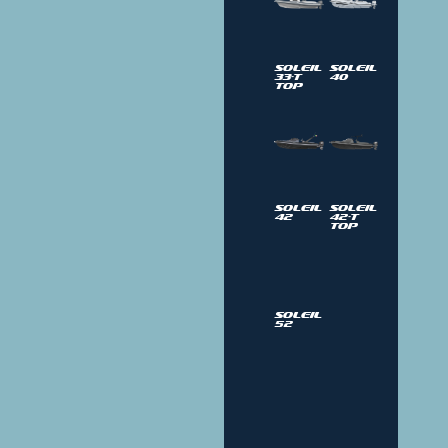
Soleil
Soleil
33-T
40
Top
Soleil
Soleil
42
42-T
Top
Soleil
52