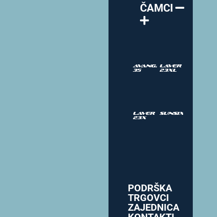
ČAMCI
Avangarda
Laver
35
23XL
Laver
SUNSIX
23X
PODRŠKA
TRGOVCI
ZAJEDNICA
KONTAKTI