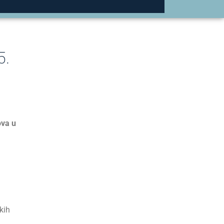
5.
va u
kih