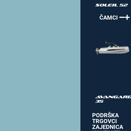
Soleil 52
ČAMCI
Avangar
35
PODRŠKA
TRGOVCI
ZAJEDNICA