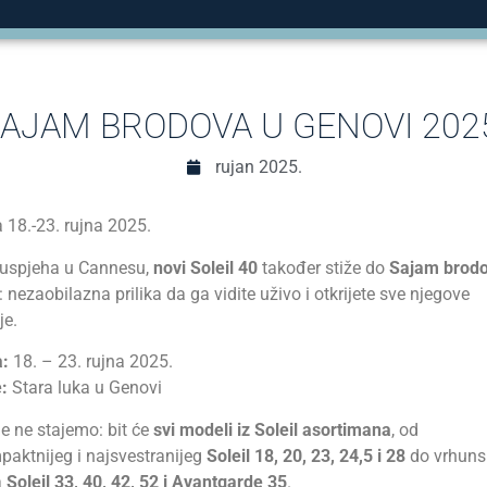
AJAM BRODOVA U GENOVI 202
rujan 2025.
 18.-23. rujna 2025.
uspjeha u Cannesu,
novi Soleil 40
također stiže do
Sajam brodo
: nezaobilazna prilika da ga vidite uživo i otkrijete sve njegove
je.
:
18. – 23. rujna 2025.
:
Stara luka u Genovi
je ne stajemo: bit će
svi modeli iz Soleil asortimana
, od
paktnijeg i najsvestranijeg
Soleil 18, 20, 23, 24,5 i 28
do vrhuns
a
Soleil 33, 40, 42, 52 i Avantgarde 35
.