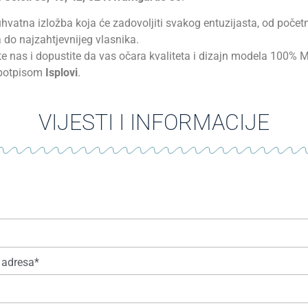
vatna izložba koja će zadovoljiti svakog entuzijasta, od počet
 do najzahtjevnijeg vlasnika.
te nas i dopustite da vas očara kvaliteta i dizajn modela 100% 
s potpisom
Isplovi
.
VIJESTI I INFORMACIJE
 adresa*