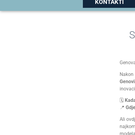
KONTAKTI
S
Genova
Nakon 
Genovi
inovaci
🗓
Kada
📍
Gdje
Ali ovd
najkom
model