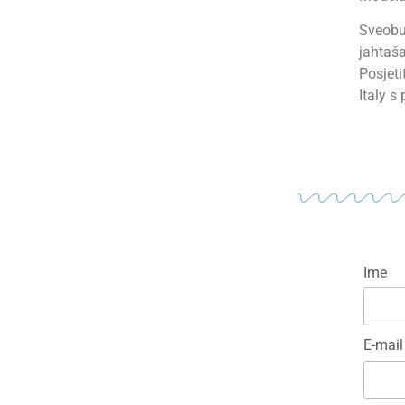
Sveobuh
jahtaša
Posjeti
Italy 
Ime
E-mail