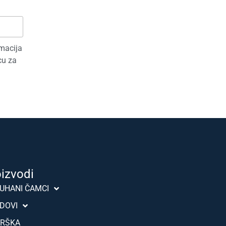
rmacija
cu za
oizvodi
Português (AO90)
UHANI ČAMCI
Slovenščina
DOVI
Türkçe
RŠKA