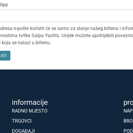
App
dresa e-pošte koristit će se samo za slanje našeg biltena i info
vnostima tvrtke Salpa Yachts. Uvijek možete upotrijebiti povezni
 koja se nalazi u biltenu.
informacije
pr
RADNO MJESTO
NAP
TRGOVCI
BRO
DOGAĐAJI
POD