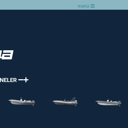
menü
KNELER