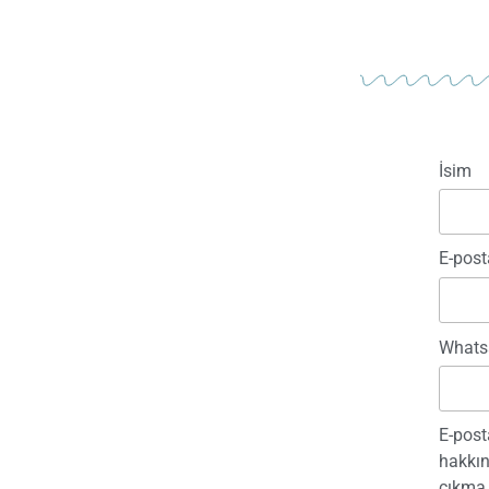
İsim
E-post
Whats
E-post
hakkın
çıkma 