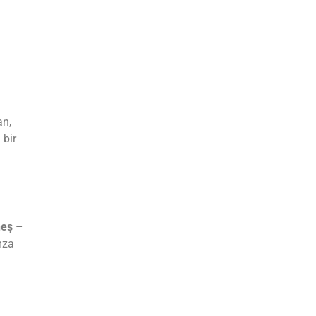
an,
 bir
eş
–
mza