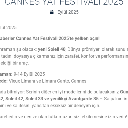
CANNES YAT FESTIVALI 2025
Eylül 2025
lül 2025
aberler Cannes Yat Festivali 2025'te yelken açın!
hraman şu olacak:
yeni Soleil 40
, Dünya prömiyeri olarak sunul
 tadını doyasıya çıkarmanız için zarafet, konfor ve performansın
eldiği bir araç.
zaman:
9-14 Eylül 2025
ede:
Vieux Limanı ve Limanı Canto, Cannes
da bitmiyor: Serinin diğer en iyi modellerini de bulacaksınız
Gün
52, Soleil 42, Soleil 33 ve yenilikçi Avantgarde 35
– Salpa'nın i
ını ve kalitesini yansıtan eksiksiz bir deneyim için.
yaret edin ve denize olan tutkumuzun sizi etkilemesine izin verin!