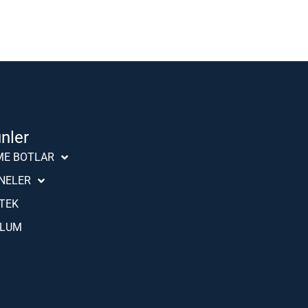
ünler
Português (AO90)
ME BOTLAR
Slovenščina
NELER
Hrvatski
TEK
Deutsch
PLUM
Français
Español
English
Italiano