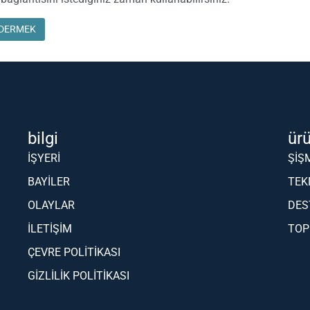
bilgi
ür
İŞYERI
ŞIŞ
BAYILER
TEK
OLAYLAR
DES
İLETIŞIM
TO
ÇEVRE POLITIKASI
GIZLILIK POLITIKASI