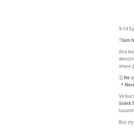
9-14 Ey
T
tüm h
Ana ka
denizin
araya g
🗓
Ne 
📍
Ner
Ve bura
Soleil 
tasarım
Bizi zi