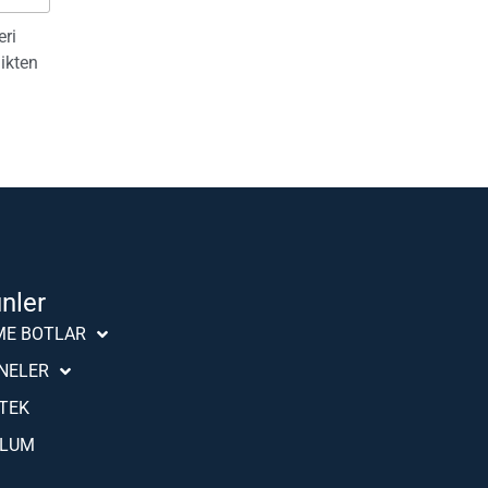
eri
likten
ünler
Português (AO90)
ME BOTLAR
Slovenščina
NELER
Hrvatski
TEK
Deutsch
PLUM
Français