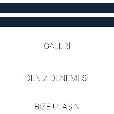
GALERI
DENIZ DENEMESI
BIZE ULAŞIN