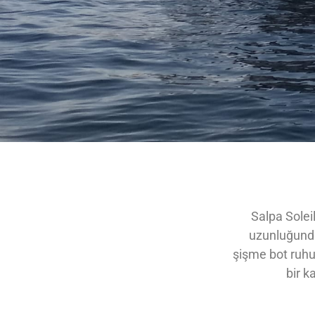
Salpa Soleil
uzunluğundak
şişme bot ruhu
bir k