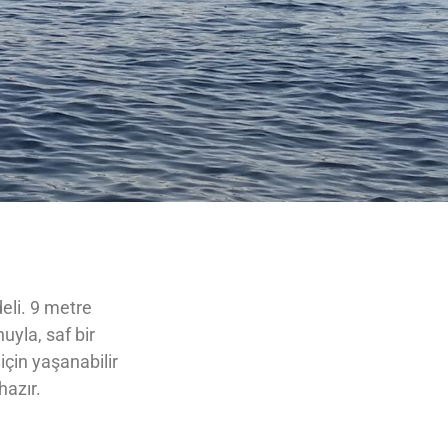
deli. 9 metre
uyla, saf bir
çin yaşanabilir
hazır.