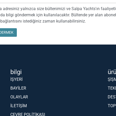
a adresiniz yalnızca size bültenimizi ve Salpa Yachts'ın faaliyetl
da bilgi göndermek için kullanılacaktır. Bültende yer alan abone
bağlantısını istediğiniz zaman kullanabilirsiniz.
bilgi
ür
İŞYERI
ŞIŞ
BAYILER
TEK
OLAYLAR
DES
İLETIŞIM
TO
ÇEVRE POLITIKASI