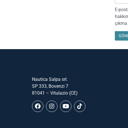
E-post
hakkın
çıkma 
Nautica Salpa srl.
SP 333, Bovenzi 7
81041 – Vitulazio (CE)