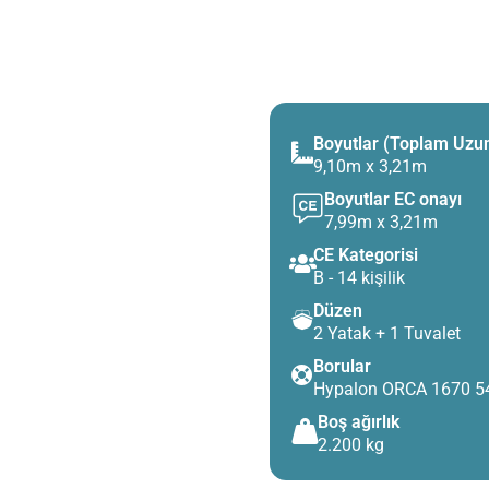
Boyutlar (Toplam Uzun
9,10m x 3,21m
Boyutlar EC onayı
7,99m x 3,21m
CE Kategorisi
B - 14 kişilik
Düzen
2 Yatak + 1 Tuvalet
Borular
Hypalon ORCA 1670 
Boş ağırlık
2.200 kg