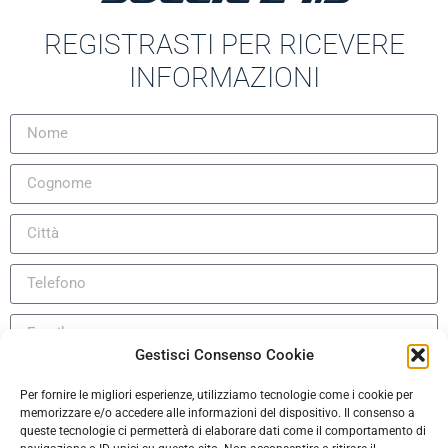
REGISTRASTI PER RICEVERE
INFORMAZIONI
Gestisci Consenso Cookie
DICHIARAZIONE DI MANLEVA PER VISITA A BORDO E/O
Português (AO90)
Per fornire le migliori esperienze, utilizziamo tecnologie come i cookie per
PROVA A MARE
memorizzare e/o accedere alle informazioni del dispositivo. Il consenso a
Slovenščina
queste tecnologie ci permetterà di elaborare dati come il comportamento di