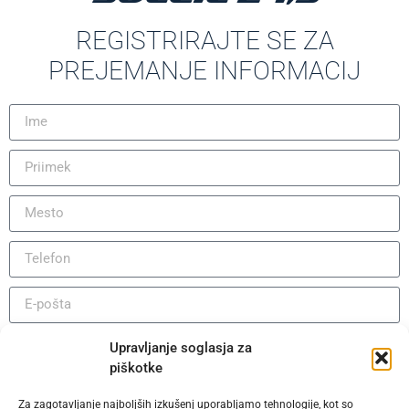
REGISTRIRAJTE SE ZA
PREJEMANJE INFORMACIJ
IZJAVA O ODŠKODNINI ZA OBISK NA KROVU IN/ALI
Upravljanje soglasja za
PREIZKUS NA MORJU
piškotke
Português (AO90)
Za zagotavljanje najboljših izkušenj uporabljamo tehnologije, kot so