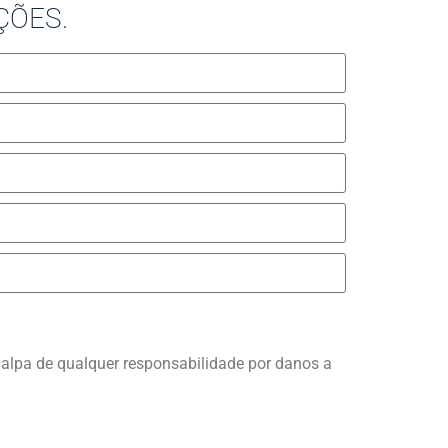
ÇÕES.
Slovenščina
Hrvatski
Türkçe
 Salpa de qualquer responsabilidade por danos a
Deutsch
Français