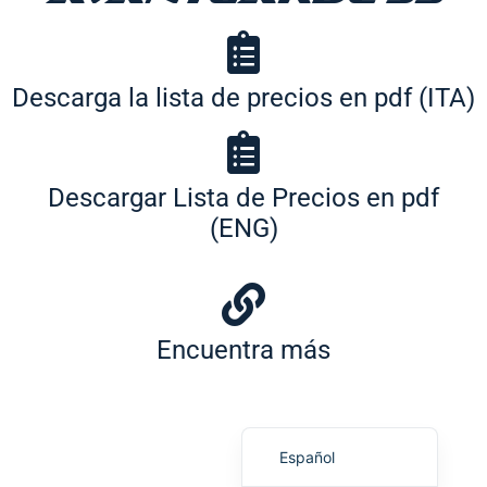
Descarga la lista de precios en pdf (ITA)
Português (AO90)
Descargar Lista de Precios en pdf
Slovenščina
(ENG)
Hrvatski
Türkçe
Deutsch
Encuentra más
Français
English
Italiano
Español