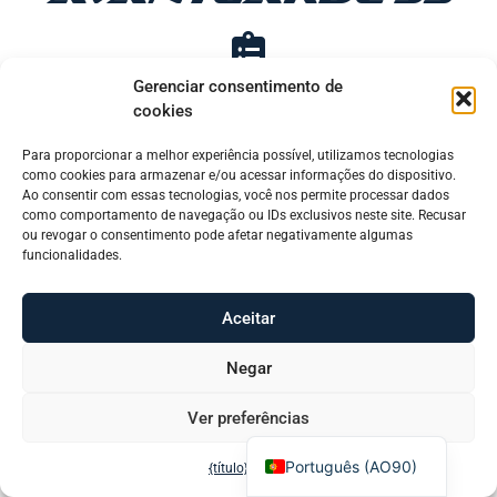
Gerenciar consentimento de
Baixe a lista de preços em PDF (ITA)
cookies
Para proporcionar a melhor experiência possível, utilizamos tecnologias
Slovenščina
como cookies para armazenar e/ou acessar informações do dispositivo.
Baixe a lista de preços em PDF (inglês)
Ao consentir com essas tecnologias, você nos permite processar dados
Hrvatski
como comportamento de navegação ou IDs exclusivos neste site. Recusar
ou revogar o consentimento pode afetar negativamente algumas
Türkçe
funcionalidades.
Deutsch
Aceitar
Français
Encontre mais
Español
Negar
English
Ver preferências
Italiano
Português (AO90)
{título}
{título}