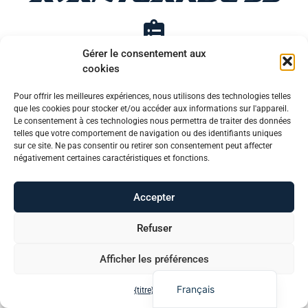
Gérer le consentement aux
Téléchargez la liste de prix en pdf (ITA)
cookies
Pour offrir les meilleures expériences, nous utilisons des technologies telles
Português (AO90)
que les cookies pour stocker et/ou accéder aux informations sur l'appareil.
Télécharger la liste de prix en pdf (ENG)
Le consentement à ces technologies nous permettra de traiter des données
Slovenščina
telles que votre comportement de navigation ou des identifiants uniques
sur ce site. Ne pas consentir ou retirer son consentement peut affecter
Hrvatski
négativement certaines caractéristiques et fonctions.
Türkçe
Accepter
Deutsch
Trouver plus
Español
Refuser
English
Afficher les préférences
Italiano
Français
{titre}
{titre}