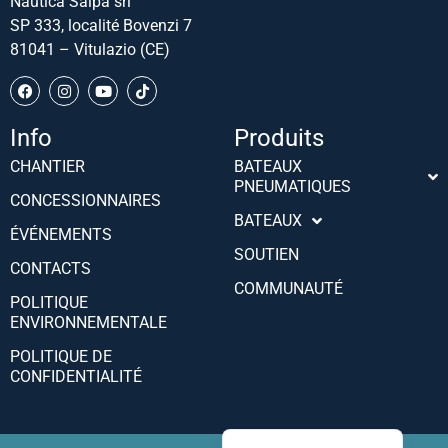
Nautica Salpa srl
SP 333, localité Bovenzi 7
81041 – Vitulazio (CE)
Info
Produits
CHANTIER
BATEAUX
PNEUMATIQUES
Português (AO90)
CONCESSIONNAIRES
BATEAUX
Slovenščina
ÉVÉNEMENTS
SOUTIEN
Hrvatski
CONTACTS
COMMUNAUTÉ
Türkçe
POLITIQUE
ENVIRONNEMENTALE
Deutsch
POLITIQUE DE
Español
CONFIDENTIALITÉ
English
Italiano