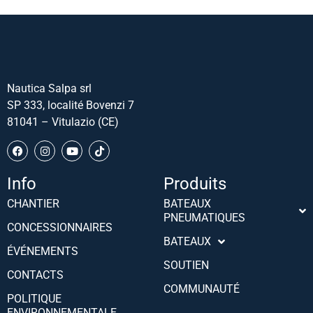
Nautica Salpa srl
SP 333, localité Bovenzi 7
81041 – Vitulazio (CE)
Info
Produits
CHANTIER
BATEAUX
PNEUMATIQUES
Português (AO90)
CONCESSIONNAIRES
BATEAUX
Slovenščina
ÉVÉNEMENTS
SOUTIEN
Hrvatski
CONTACTS
COMMUNAUTÉ
Türkçe
POLITIQUE
ENVIRONNEMENTALE