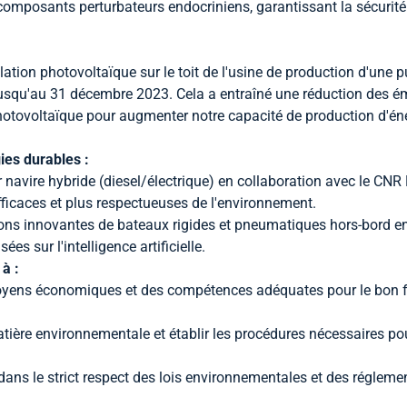
composants perturbateurs endocriniens, garantissant la sécurité d
lation photovoltaïque sur le toit de l'usine de production d'une
 jusqu'au 31 décembre 2023. Cela a entraîné une réduction des é
tovoltaïque pour augmenter notre capacité de production d'éne
ies durables :
 navire hybride (diesel/électrique) en collaboration avec le CN
fficaces et plus respectueuses de l'environnement.
s innovantes de bateaux rigides et pneumatiques hors-bord ent
s sur l'intelligence artificielle.
à :
 moyens économiques et des compétences adéquates pour le bon
matière environnementale et établir les procédures nécessaires p
 dans le strict respect des lois environnementales et des régleme