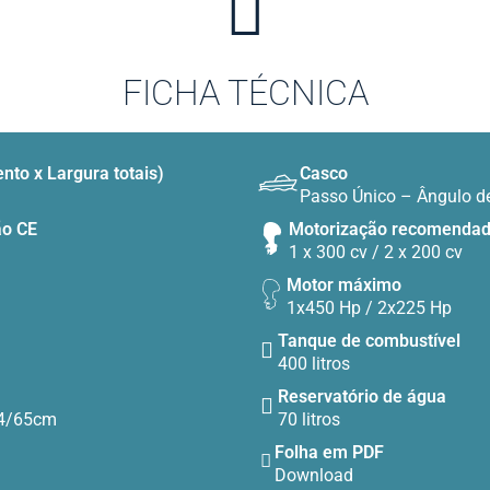
FICHA TÉCNICA
to x Largura totais)
Casco
Passo Único – Ângulo de
ão CE
Motorização recomenda
1 x 300 cv / 2 x 200 cv
Motor máximo
1x450 Hp / 2x225 Hp
Tanque de combustível
400 litros
Reservatório de água
54/65cm
70 litros
Folha em PDF
Download