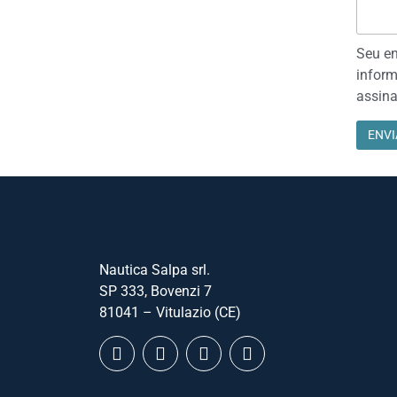
Seu en
inform
assina
Nautica Salpa srl.
SP 333, Bovenzi 7
81041 – Vitulazio (CE)