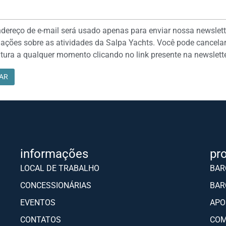
dereço de e-mail será usado apenas para enviar nossa newslett
ações sobre as atividades da Salpa Yachts. Você pode cancelar
tura a qualquer momento clicando no link presente na newslette
informações
pr
LOCAL DE TRABALHO
BAR
CONCESSIONÁRIAS
BAR
EVENTOS
APO
CONTATOS
COM