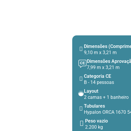
Dimensões (Comprimen
9,10 m x 3,21 m
Dimensões Aprovaç
7,99 m x 3,21 m
Categoria CE
B - 14 pessoas
Layout
2 camas + 1 banheiro
Tubulares
Hypalon ORCA 1670 
Peso vazio
2.200 kg