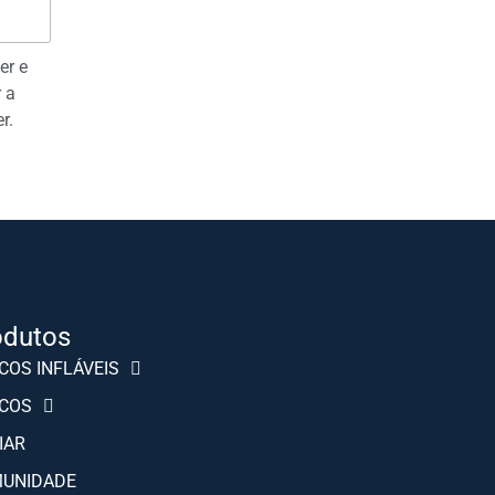
er e
 a
r.
odutos
Slovenščina
COS INFLÁVEIS
Hrvatski
COS
Türkçe
IAR
Deutsch
UNIDADE