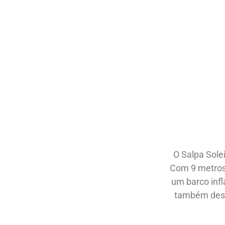
O Salpa Solei
Com 9 metros 
um barco infl
também dese