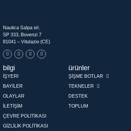
Nautica Salpa srl.
SP 333, Bovenzi 7
81041 – Vitulazio (CE)
bilgi
ürünler
Português (AO90)
İŞYERI
ŞIŞME BOTLAR
Slovenščina
BAYILER
TEKNELER
Hrvatski
OLAYLAR
DESTEK
Deutsch
İLETIŞIM
TOPLUM
Français
ÇEVRE POLITIKASI
Español
GIZLILIK POLITIKASI
English