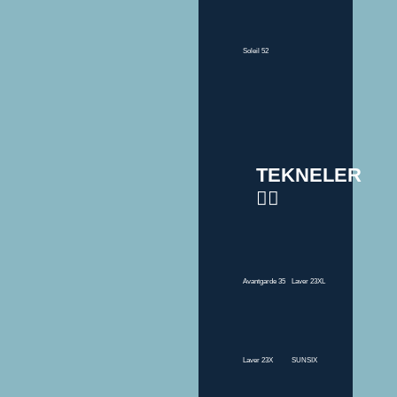
Soleil 52
TEKNELER
Avantgarde 35
Laver 23XL
Laver 23X
SUNSIX