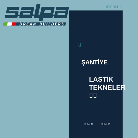
menü
ŞANTİYE
LASTİK
TEKNELER
Soleil 18
Soleil 20