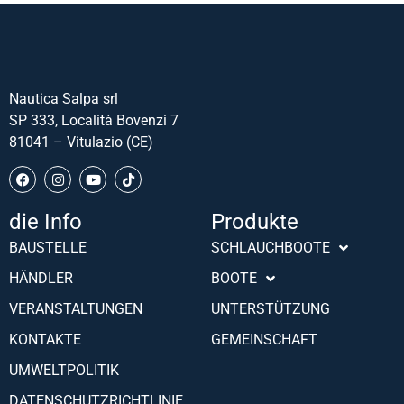
Nautica Salpa srl
SP 333, Località Bovenzi 7
81041 – Vitulazio (CE)
die Info
Produkte
Português (AO90)
BAUSTELLE
SCHLAUCHBOOTE
Slovenščina
HÄNDLER
BOOTE
Hrvatski
VERANSTALTUNGEN
UNTERSTÜTZUNG
Türkçe
KONTAKTE
GEMEINSCHAFT
Français
UMWELTPOLITIK
Español
DATENSCHUTZRICHTLINIE