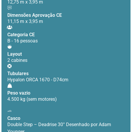
12,75 m x 3,95 m
Dimensões Aprovação CE
11,15 m x 3,95 m
Categoria CE
B - 16 pessoas
Layout
2 cabines
Tubulares
Hypalon ORCA 1670 - D74cm
Peso vazio
4.500 kg (sem motores)
Casco
Double Step – Deadrise 30° Desenhado por Adam
Younger