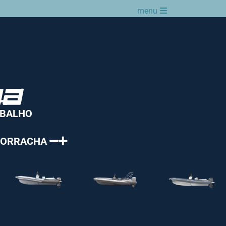
menu
ABALHO
 BORRACHA