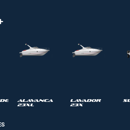
de
Alavanca
Lavador
S
23XL
23X
ES