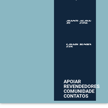
Avantgarde
Alavanca
35
23XL
Lavador
SUNSIX
23X
APOIAR
REVENDEDORES
COMUNIDADE
CONTATOS