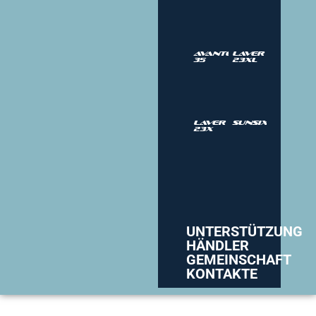
Avantgarde
Laver
35
23XL
Laver
SUNSIX
23X
UNTERSTÜTZUNG
HÄNDLER
GEMEINSCHAFT
KONTAKTE