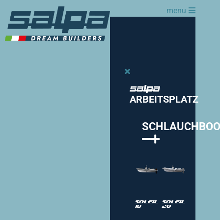
menu
ARBEITSPLATZ
SCHLAUCHBOO
Soleil
Soleil
18
20