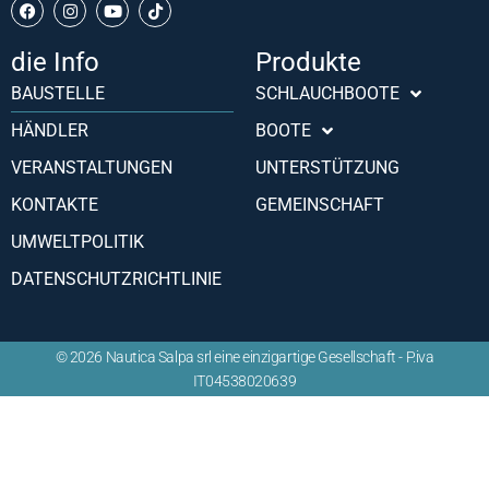
die Info
Produkte
BAUSTELLE
SCHLAUCHBOOTE
HÄNDLER
BOOTE
VERANSTALTUNGEN
UNTERSTÜTZUNG
KONTAKTE
GEMEINSCHAFT
UMWELTPOLITIK
Português (AO90)
DATENSCHUTZRICHTLINIE
Slovenščina
Hrvatski
© 2026 Nautica Salpa srl eine einzigartige Gesellschaft - P.iva
Türkçe
IT04538020639
Français
Español
English