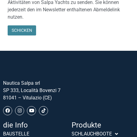
Aktivitäten von Salpa Yachts zu senden. Sie können
jederzeit den im Newsletter enthaltenen Abmeldelink
nutzen.
Nautica Salpa srl
SP 333, Località Bovenzi 7
81041 – Vitulazio (CE)
die Info
Produkte
Português (AO90)
BAUSTELLE
SCHLAUCHBOOTE