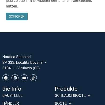
jederzeit den im Newsletter enthaltenen Abmeldelink
nutzen.
Nautica Salpa srl
SP 333, Località Bovenzi 7
81041 – Vitulazio (CE)
die Info
Produkte
Português (AO90)
BAUSTELLE
SCHLAUCHBOOTE
Slovenščina
HÄNDLER
BOOTE