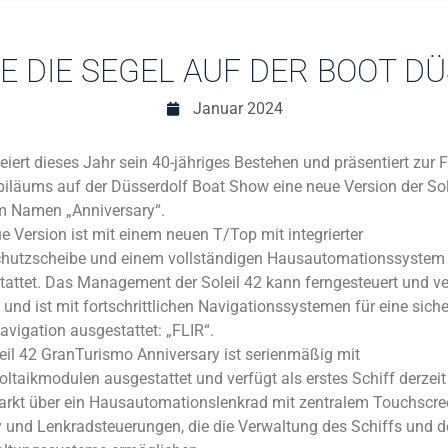
IE DIE SEGEL AUF DER BOOT D
Januar 2024
eiert dieses Jahr sein 40-jähriges Bestehen und präsentiert zur F
iläums auf der Düsserdolf Boat Show eine neue Version der Sol
m Namen „Anniversary“.
e Version ist mit einem neuen T/Top mit integrierter
hutzscheibe und einem vollständigen Hausautomationssystem
tattet. Das Management der Soleil 42 kann ferngesteuert und ve
und ist mit fortschrittlichen Navigationssystemen für eine siche
vigation ausgestattet: „FLIR“.
eil 42 GranTurismo Anniversary ist serienmäßig mit
ltaikmodulen ausgestattet und verfügt als erstes Schiff derzeit
rkt über ein Hausautomationslenkrad mit zentralem Touchscre
 und Lenkradsteuerungen, die die Verwaltung des Schiffs und d