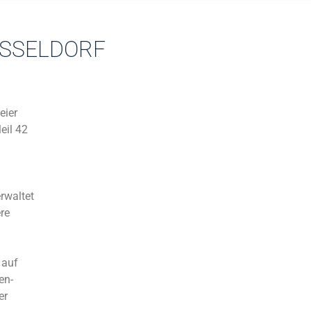
ÜSSELDORF
eier
eil 42
rwaltet
re
 auf
en-
er