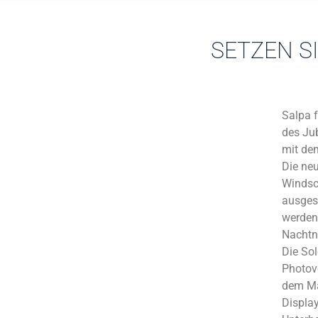
SETZEN S
Salpa f
des Jub
mit de
Die neu
Windsc
ausges
werden 
Nachtna
Die Sol
Photovo
dem Ma
Display