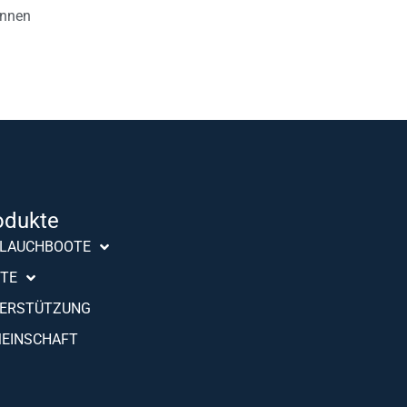
önnen
odukte
Português (AO90)
LAUCHBOOTE
Slovenščina
TE
Hrvatski
ERSTÜTZUNG
Türkçe
EINSCHAFT
Français
Español