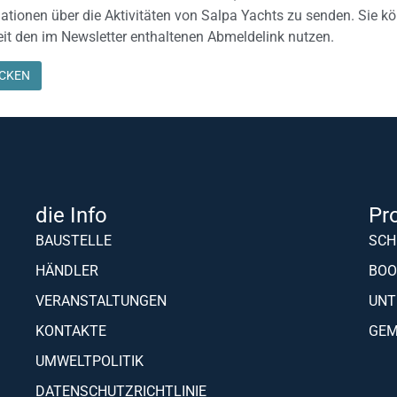
ationen über die Aktivitäten von Salpa Yachts zu senden. Sie k
eit den im Newsletter enthaltenen Abmeldelink nutzen.
die Info
Pr
BAUSTELLE
SCH
HÄNDLER
BOO
VERANSTALTUNGEN
UNT
KONTAKTE
GEM
UMWELTPOLITIK
DATENSCHUTZRICHTLINIE