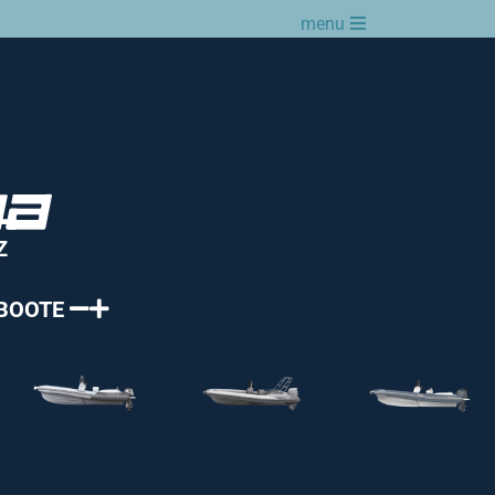
menu
Z
BOOTE