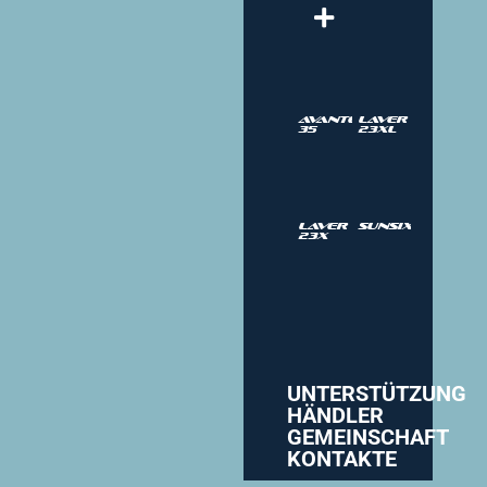
Avantgarde
Laver
35
23XL
Laver
SUNSIX
23X
UNTERSTÜTZUNG
HÄNDLER
GEMEINSCHAFT
KONTAKTE