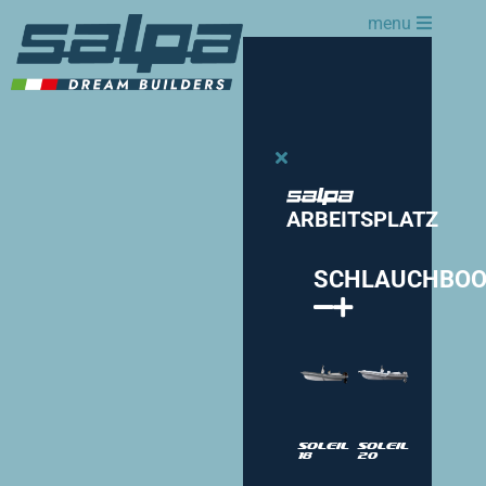
menu
ARBEITSPLATZ
SCHLAUCHBOO
Soleil
Soleil
18
20